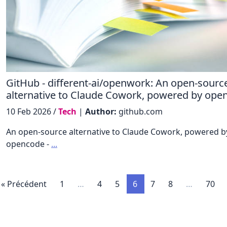
GitHub - different-ai/openwork: An open-sourc
alternative to Claude Cowork, powered by ope
10 Feb 2026 /
Tech
|
Author:
github.com
An open-source alternative to Claude Cowork, powered b
opencode -
...
« Précédent
1
…
4
5
6
7
8
…
70